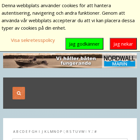
Denna webbplats använder cookies för att hantera
autentisering, navigering och andra funktioner. Genom att
använda vår webbplats accepterar du att vi kan placera dessa
typer av cookies på din enhet.
Visa sekretesspolicy
Jag godkänner
Jag nekar
A
B
C
D
E
F
G
H
I
J
K
L
M
N
O
P
Q
R
S
T
U
V
W
X
Y
Z
#