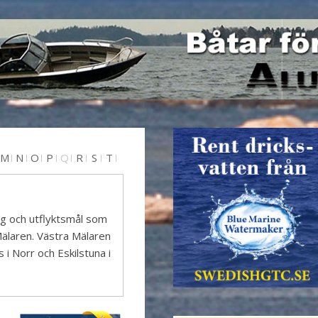
M
N
O
P
Q
R
S
T
tag och utflyktsmål som
a Mälaren. Västra Mälaren
s i Norr och Eskilstuna i