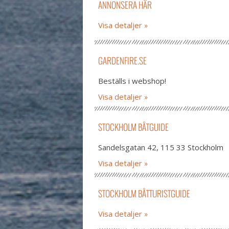
ANNONSERA HÄR
Visa detaljer
GARDENFIRE.SE
Beställs i webshop!
Visa detaljer
STOCKHOLM BÅTGUIDE
Sandelsgatan 42, 115 33 Stockholm
Visa detaljer
STOCKHOLM BÅTTURISTGUIDE
Visa detaljer