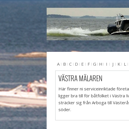
A
B
C
D
E
F
G
H
I
J
K
L
U
V
W
X
Y
Z
#
VÄSTRA MÄLAREN
Här finner ni serviceinriktade före
ligger bra till för båtfolket i Västr
sträcker sig från Arboga till Västerå
söder.