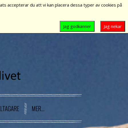
ts accepterar du att vi kan placera dessa typer av cookies på
Jag godkänner
Jag nekar
ELTAGARE
MER...