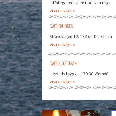
Tillfällegatan 12, 761 30 Norrtälje
Visa detaljer
CAFÉ EKUDDEN
Strandvägen 12, 182 60 Djursholm
Visa detaljer
CAFE SJÖSTUGAN
Lillsveds brygga, 139 90 Värmdö
Visa detaljer