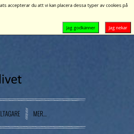
ts accepterar du att vi kan placera dessa typer av cookies på
Jag godkänner
Jag nekar
ELTAGARE
MER...