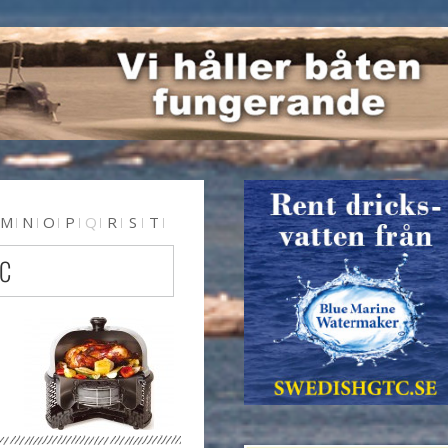
M
N
O
P
Q
R
S
T
 C