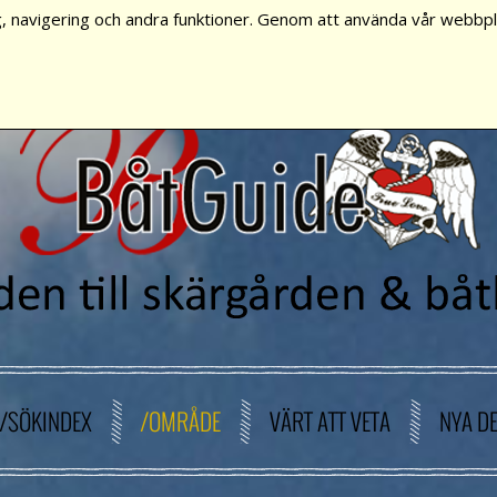
, navigering och andra funktioner. Genom att använda vår webbpla
/SÖKINDEX
/OMRÅDE
VÄRT ATT VETA
NYA D