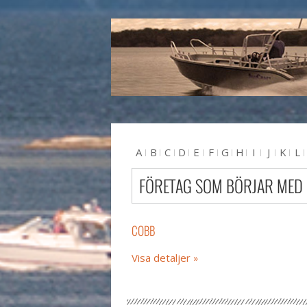
A
B
C
D
E
F
G
H
I
J
K
L
U
V
W
X
Y
Z
#
FÖRETAG SOM BÖRJAR MED
COBB
Visa detaljer