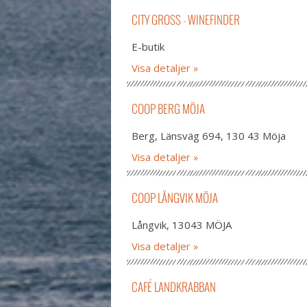
CITY GROSS - WINEFINDER
E-butik
Visa detaljer
COOP BERG MÖJA
Berg, Länsväg 694, 130 43 Möja
Visa detaljer
COOP LÅNGVIK MÖJA
Långvik, 13043 MÖJA
Visa detaljer
CAFÉ LANDKRABBAN