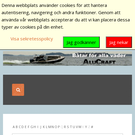
Denna webbplats använder cookies för att hantera
autentisering, navigering och andra funktioner. Genom att
använda vår webbplats accepterar du att vi kan placera dessa
typer av cookies på din enhet.
Visa sekretesspolicy
Jag godkänner
Jag nekar
A
B
C
D
E
F
G
H
I
J
K
L
M
N
O
P
Q
R
S
T
U
V
W
X
Y
Z
#