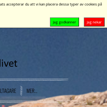
ts accepterar du att vi kan placera dessa typer av cookies på
Jag godkänner
Jag nekar
ELTAGARE
MER...