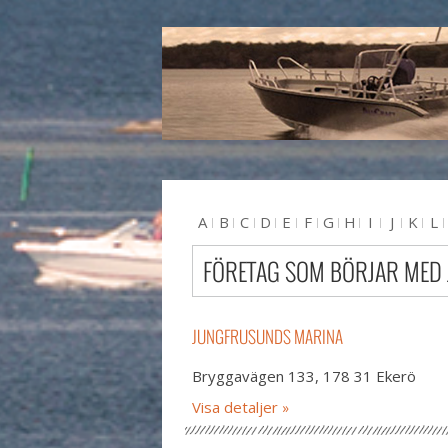
A
B
C
D
E
F
G
H
I
J
K
L
U
V
W
X
Y
Z
#
FÖRETAG SOM BÖRJAR MED 
JUNGFRUSUNDS MARINA
Bryggavägen 133, 178 31 Ekerö
Visa detaljer