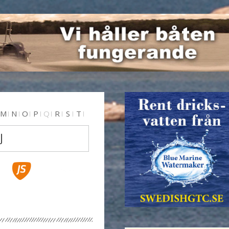
M
N
O
P
Q
R
S
T
J