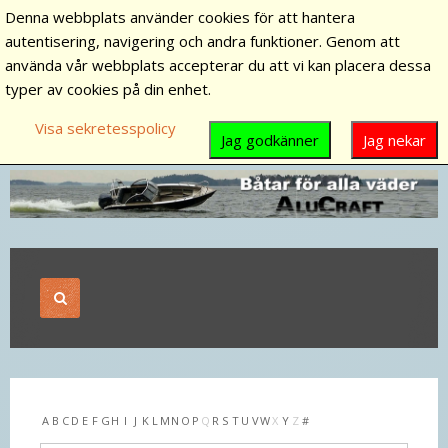
Denna webbplats använder cookies för att hantera
autentisering, navigering och andra funktioner. Genom att
använda vår webbplats accepterar du att vi kan placera dessa
typer av cookies på din enhet.
Visa sekretesspolicy
Jag godkänner
Jag nekar
A
B
C
D
E
F
G
H
I
J
K
L
M
N
O
P
Q
R
S
T
U
V
W
X
Y
Z
#