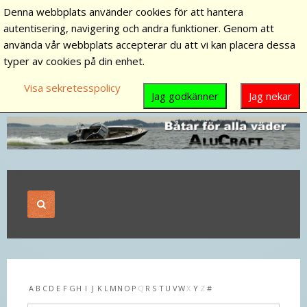
Denna webbplats använder cookies för att hantera
autentisering, navigering och andra funktioner. Genom att
använda vår webbplats accepterar du att vi kan placera dessa
typer av cookies på din enhet.
Visa sekretesspolicy
Jag godkänner
Jag nekar
A
B
C
D
E
F
G
H
I
J
K
L
M
N
O
P
Q
R
S
T
U
V
W
X
Y
Z
#