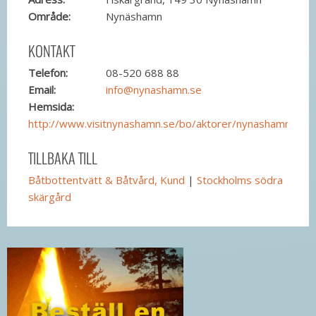
Område:
Nynäshamn
KONTAKT
Telefon:
08-520 688 88
Email:
info@nynashamn.se
Hemsida:
http://www.visitnynashamn.se/bo/aktorer/nynashamnsg
TILLBAKA TILL
Båtbottentvätt & Båtvård, Kund
|
Stockholms södra
skärgård