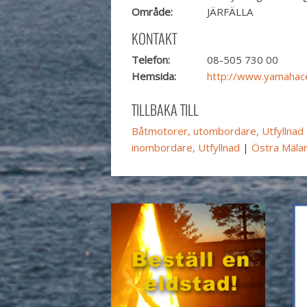
Område:
JÄRFÄLLA
KONTAKT
Telefon:
08-505 730 00
Hemsida:
http://www.yamahace
TILLBAKA TILL
Båtmotorer, utombordare, Utfyllnad
inombordare, Utfyllnad
|
Östra Mäla