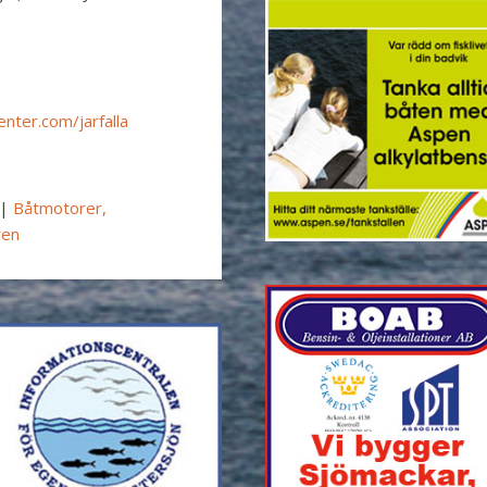
nter.com/jarfalla
|
Båtmotorer,
ren