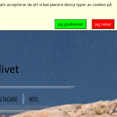
ts accepterar du att vi kan placera dessa typer av cookies på
Jag godkänner
Jag nekar
ELTAGARE
MER...