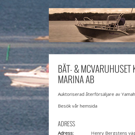
BÅT- & MCVARUHUSET 
MARINA AB
Auktoriserad återförsäljare av Yamah
Besök vår hemsida
ADRESS
Adress:
Henry Bergstens väg 