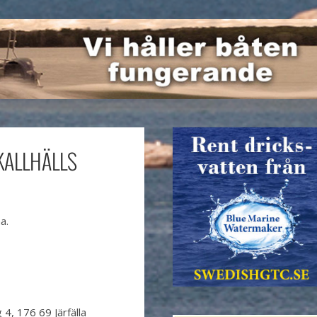
KALLHÄLLS
a.
4, 176 69 Järfälla