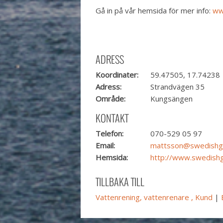
Gå in på vår hemsida för mer info:
ww
ADRESS
Koordinater:
59.47505, 17.74238
Adress:
Strandvägen 35
Område:
Kungsängen
KONTAKT
Telefon:
070-529 05 97
Email:
mattsson@swedishg
Hemsida:
http://www.swedishg
TILLBAKA TILL
Vattenrening, vattenrenare , Kund
|