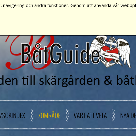
, navigering och andra funktioner. Genom att använda vår webbpla
/SÖKINDEX
/OMRÅDE
VÄRT ATT VETA
NYA D