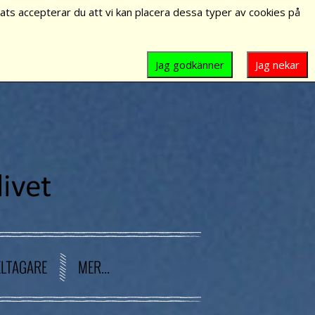
ts accepterar du att vi kan placera dessa typer av cookies på
Jag godkänner
Jag nekar
ELTAGARE
MER...