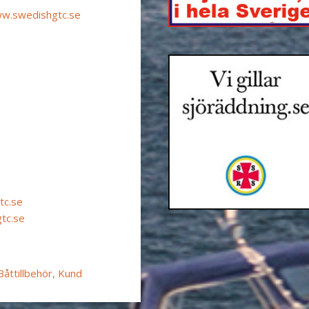
w.swedishgtc.se
tc.se
tc.se
Båttillbehör, Kund